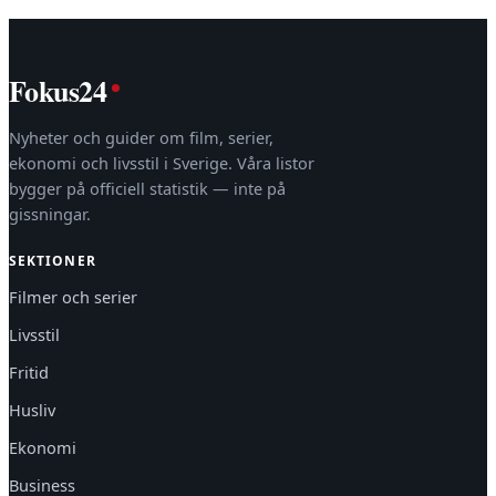
Fokus24
Nyheter och guider om film, serier,
ekonomi och livsstil i Sverige. Våra listor
bygger på officiell statistik — inte på
gissningar.
SEKTIONER
Filmer och serier
Livsstil
Fritid
Husliv
Ekonomi
Business