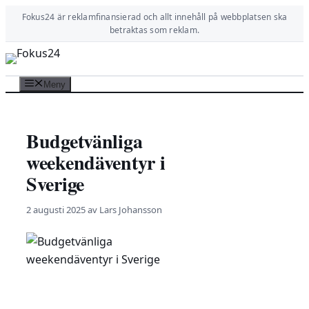
Hoppa
Fokus24 är reklamfinansierad och allt innehåll på webbplatsen ska
till
betraktas som reklam.
innehåll
Meny
Budgetvänliga
weekendäventyr i
Sverige
2 augusti 2025
av
Lars Johansson