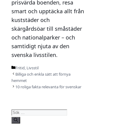
prisvärda boenden, resa
smart och upptäcka allt från
kuststäder och
skärgårdsöar till småstäder
och nationalparker – och
samtidigt njuta av den
svenska livsstilen.
Kategorier
Fritid
,
Livsstil
Billiga och enkla sätt att förnya
hemmet
10 roliga fakta relevanta för svenskar
Sök
efter: