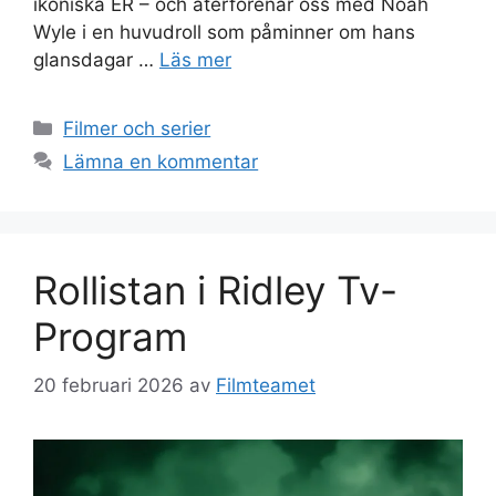
ikoniska ER – och återförenar oss med Noah
Wyle i en huvudroll som påminner om hans
glansdagar …
Läs mer
Kategorier
Filmer och serier
Lämna en kommentar
Rollistan i Ridley Tv-
Program
20 februari 2026
av
Filmteamet