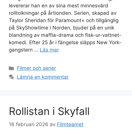
levererar han en av sina mest minnesvärd
rolltolkningar på årtionden. Serien, skapad av
Taylor Sheridan för Paramount+ och tillgänglig
på SkyShowtime i Norden, bjuder på en unik
blandning av maffia-drama och fisk-ur-vattnet-
komedi. Efter 25 år i fängelse släpps New York-
gangstern …
Läs mer
Kategorier
Filmer och serier
Lämna en kommentar
Rollistan i Skyfall
16 februari 2026
av
Filmteamet