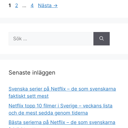
Sida
Sida
Sida
1
2
…
4
Nästa
→
Sök
efter:
Senaste inläggen
Svenska serier på Netflix – de som svenskarna
faktiskt sett mest
Netflix topp 10 filmer i Sverige – veckans lista
och de mest sedda genom tiderna
Bästa serierna på Netflix – de som svenskarna