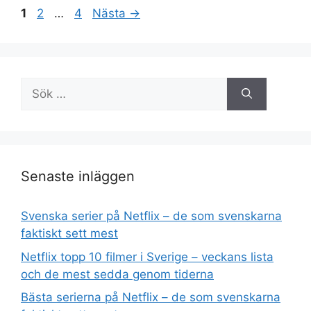
Sida
Sida
Sida
1
2
…
4
Nästa
→
Sök
efter:
Senaste inläggen
Svenska serier på Netflix – de som svenskarna
faktiskt sett mest
Netflix topp 10 filmer i Sverige – veckans lista
och de mest sedda genom tiderna
Bästa serierna på Netflix – de som svenskarna