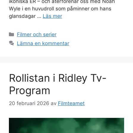
ikoniska ER – och återförenar oss med Noah
Wyle i en huvudroll som påminner om hans
glansdagar …
Läs mer
Kategorier
Filmer och serier
Lämna en kommentar
Rollistan i Ridley Tv-
Program
20 februari 2026
av
Filmteamet