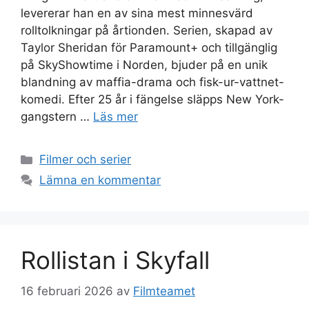
levererar han en av sina mest minnesvärd
rolltolkningar på årtionden. Serien, skapad av
Taylor Sheridan för Paramount+ och tillgänglig
på SkyShowtime i Norden, bjuder på en unik
blandning av maffia-drama och fisk-ur-vattnet-
komedi. Efter 25 år i fängelse släpps New York-
gangstern …
Läs mer
Kategorier
Filmer och serier
Lämna en kommentar
Rollistan i Skyfall
16 februari 2026
av
Filmteamet