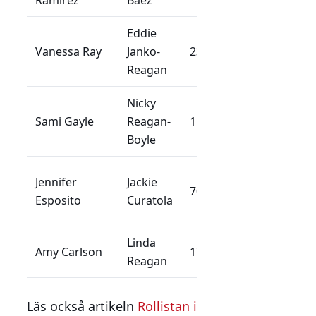
Ramirez
Baez
från säsong 
Eddie
Poliskvinna 
Vanessa Ray
Janko-
230+
Jamies fru fr
Reagan
säsong 4
Nicky
Sami Gayle
Reagan-
150+
Erins dotter
Boyle
Dannys förs
Jennifer
Jackie
70
partner (säs
Esposito
Curatola
1-3)
Linda
Dannys fru
Amy Carlson
170
Reagan
(säsong 1-8)
Läs också artikeln
Rollistan i