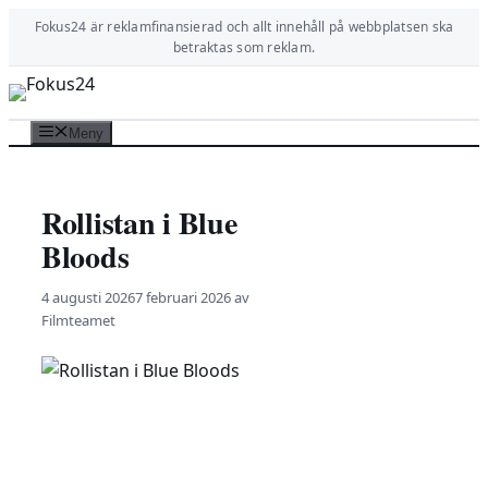
Hoppa
Fokus24 är reklamfinansierad och allt innehåll på webbplatsen ska
till
betraktas som reklam.
innehåll
Meny
Rollistan i Blue
Bloods
4 augusti 2026
7 februari 2026
av
Filmteamet