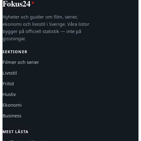
Fokus24
Nyheter och guider om film, serier,
ekonomi och livsstil i Sverige. Våra listor
bygger på officiell statistik — inte på
gissningar.
SEKTIONER
Filmer och serier
Livsstil
Fritid
Husliv
Ekonomi
Business
MEST LÄSTA