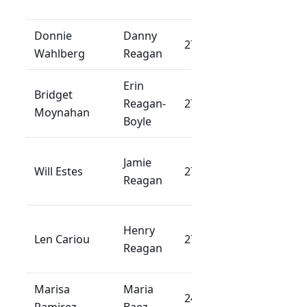
överhuvud
Donnie
Danny
Detektiv och
279+
Wahlberg
Reagan
Franks äldst
Erin
Bridget
Assistentåkl
Reagan-
279+
Moynahan
och Franks d
Boyle
Polissergean
Jamie
Will Estes
279+
och Franks
Reagan
yngste son
Pensionerad
Henry
Len Cariou
279+
poliskommis
Reagan
och Franks f
Marisa
Maria
Dannys part
240+