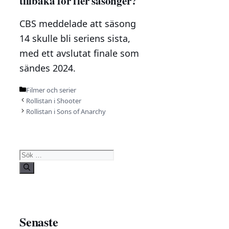
tillbaka för fler säsonger?
CBS meddelade att säsong
14 skulle bli seriens sista,
med ett avslutat finale som
sändes 2024.
Kategorier
Filmer och serier
Rollistan i Shooter
Rollistan i Sons of Anarchy
Sök
efter:
Senaste