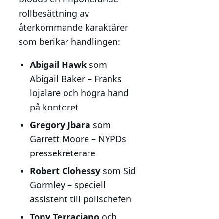
rollbesättning av
återkommande karaktärer
som berikar handlingen:
Abigail Hawk
som
Abigail Baker – Franks
lojalare och högra hand
på kontoret
Gregory Jbara
som
Garrett Moore – NYPDs
pressekreterare
Robert Clohessy
som Sid
Gormley – speciell
assistent till polischefen
Tony Terraciano
och