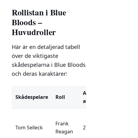
Rollistan i Blue
Bloods –
Huvudroller
Här är en detaljerad tabell
över de viktigaste
skådespelarna i Blue Bloods
och deras karaktärer:
Antal
Skådespelare
Roll
Beskrivning
avsnitt
Polischef för
Frank
NYPD och
Tom Selleck
279+
Reagan
familjens