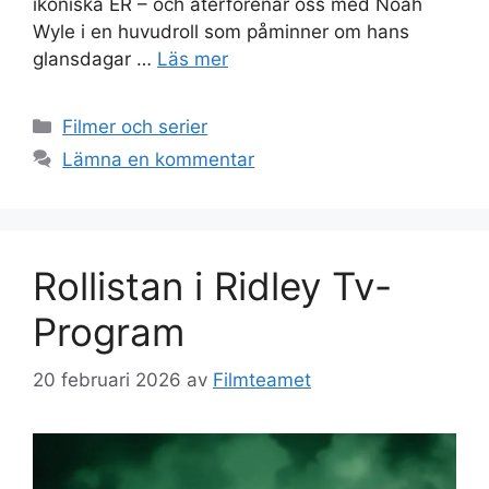
ikoniska ER – och återförenar oss med Noah
Wyle i en huvudroll som påminner om hans
glansdagar …
Läs mer
Kategorier
Filmer och serier
Lämna en kommentar
Rollistan i Ridley Tv-
Program
20 februari 2026
av
Filmteamet