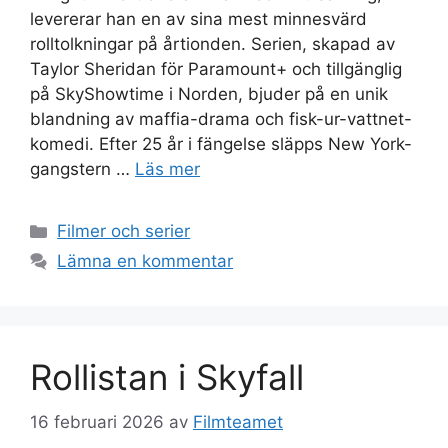
levererar han en av sina mest minnesvärd
rolltolkningar på årtionden. Serien, skapad av
Taylor Sheridan för Paramount+ och tillgänglig
på SkyShowtime i Norden, bjuder på en unik
blandning av maffia-drama och fisk-ur-vattnet-
komedi. Efter 25 år i fängelse släpps New York-
gangstern …
Läs mer
Kategorier
Filmer och serier
Lämna en kommentar
Rollistan i Skyfall
16 februari 2026
av
Filmteamet