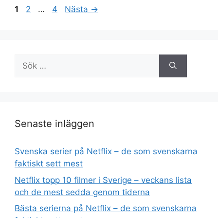
Sida
Sida
Sida
1
2
…
4
Nästa
→
Sök
efter:
Senaste inläggen
Svenska serier på Netflix – de som svenskarna
faktiskt sett mest
Netflix topp 10 filmer i Sverige – veckans lista
och de mest sedda genom tiderna
Bästa serierna på Netflix – de som svenskarna