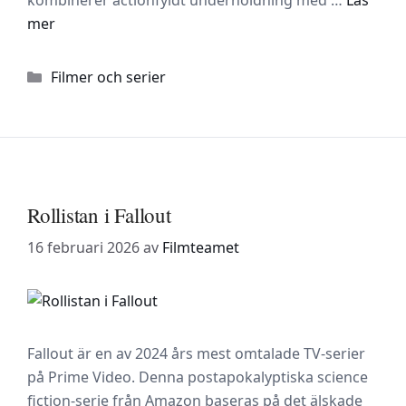
kombinerer actionfyldt underholdning med …
Läs
mer
Kategorier
Filmer och serier
Rollistan i Fallout
16 februari 2026
av
Filmteamet
Fallout är en av 2024 års mest omtalade TV-serier
på Prime Video. Denna postapokalyptiska science
fiction-serie från Amazon baseras på det älskade