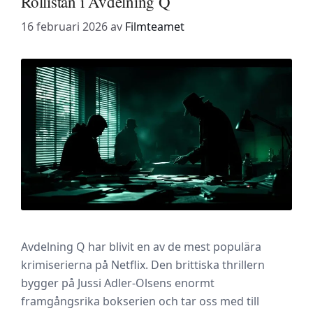
Rollistan i Avdelning Q
16 februari 2026
av
Filmteamet
Avdelning Q har blivit en av de mest populära
krimiserierna på Netflix. Den brittiska thrillern
bygger på Jussi Adler-Olsens enormt
framgångsrika bokserien och tar oss med till