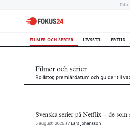
Hoppa
Fokus
till
innehåll
FILMER OCH SERIER
LIVSSTIL
FRITID
Filmer och serier
Rollistor, premiärdatum och guider till va
Svenska serier på Netflix – de som s
5 augusti 2026
av
Lars Johansson