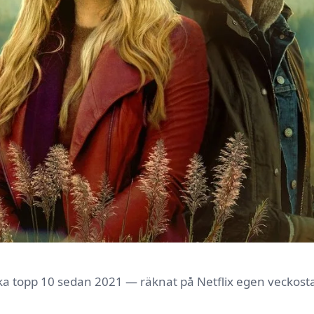
ska topp 10 sedan 2021 — räknat på Netflix egen veckostat