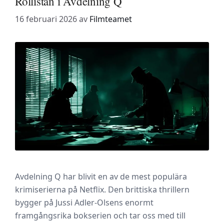
Rollistan i Avdelning Q
16 februari 2026
av
Filmteamet
Avdelning Q har blivit en av de mest populära
krimiserierna på Netflix. Den brittiska thrillern
bygger på Jussi Adler-Olsens enormt
framgångsrika bokserien och tar oss med till