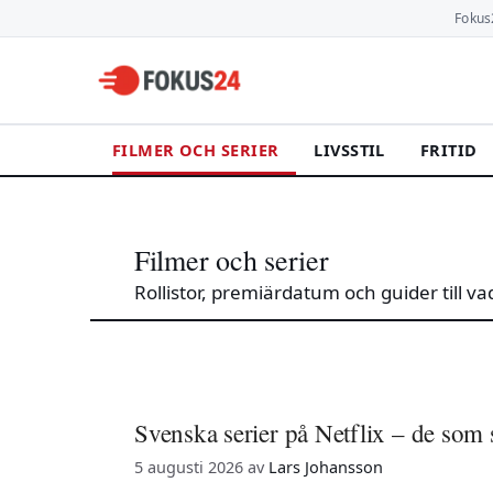
Hoppa
Fokus
till
innehåll
FILMER OCH SERIER
LIVSSTIL
FRITID
Filmer och serier
Rollistor, premiärdatum och guider till va
Svenska serier på Netflix – de som s
5 augusti 2026
av
Lars Johansson