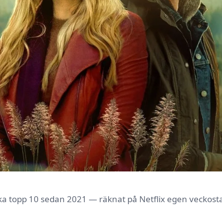
ska topp 10 sedan 2021 — räknat på Netflix egen veckostat