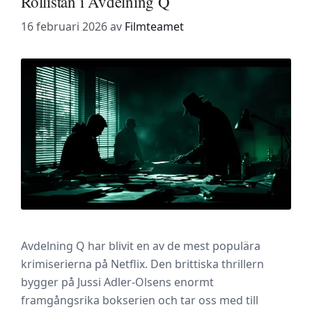
Rollistan i Avdelning Q
16 februari 2026
av
Filmteamet
Avdelning Q har blivit en av de mest populära
krimiserierna på Netflix. Den brittiska thrillern
bygger på Jussi Adler-Olsens enormt
framgångsrika bokserien och tar oss med till