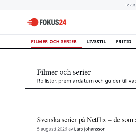
Hoppa
Fokus
till
innehåll
FILMER OCH SERIER
LIVSSTIL
FRITID
Filmer och serier
Rollistor, premiärdatum och guider till va
Svenska serier på Netflix – de som s
5 augusti 2026
av
Lars Johansson