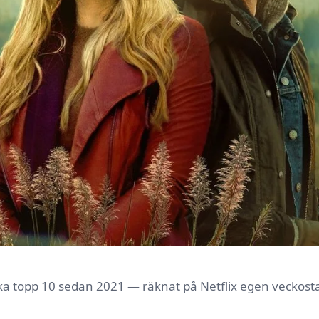
ska topp 10 sedan 2021 — räknat på Netflix egen veckostat