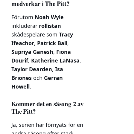
medverkar i The Pitt?
Förutom
Noah Wyle
inkluderar
rollistan
skådespelare som
Tracy
Ifeachor
,
Patrick Ball
,
Supriya Ganesh
,
Fiona
Dourif
,
Katherine LaNasa
,
Taylor Dearden
,
Isa
Briones
och
Gerran
Howell
.
Kommer det en säsong 2 av
The Pitt?
Ja, serien har förnyats för en
andra säsong efter stark