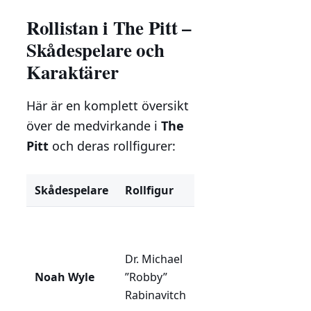
Rollistan i The Pitt –
Skådespelare och
Karaktärer
Här är en komplett översikt
över de medvirkande i
The
Pitt
och deras rollfigurer:
Skådespelare
Rollfigur
Roll/Beskrivning
Erfaren överläkare
och seriens
Dr. Michael
huvudroll. Leder
Noah Wyle
”Robby”
akutmottagningen
Rabinavitch
med fast hand