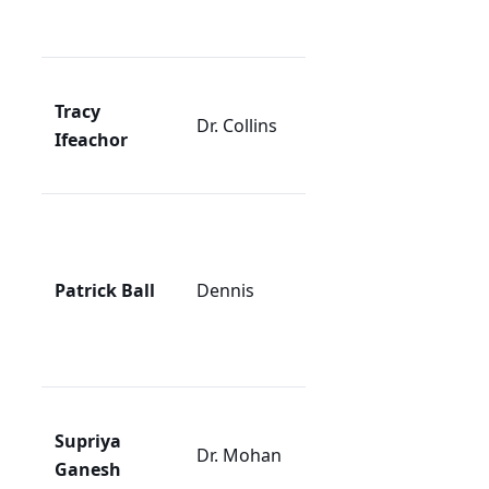
trots personliga
utmaningar.
Kompetent läkare
Tracy
som hanterar
Dr. Collins
Ifeachor
akutens mest
utmanande fall.
Sjuksköterska
med lång
erfarenhet som
Patrick Ball
Dennis
fungerar som
ryggraden i
teamet.
Specialist inom
Supriya
intensivvård med
Dr. Mohan
Ganesh
ett skarpt öga för