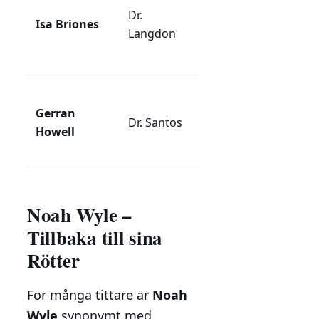
navigerar mellan
Dr.
Isa Briones
medicinska
Langdon
utmaningar och
etiska dilemman.
Läkare som visar
Gerran
både styrka och
Dr. Santos
Howell
sårbarhet i sitt
arbete.
Noah Wyle –
Tillbaka till sina
Rötter
För många tittare är
Noah
Wyle
synonymt med