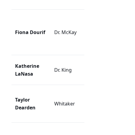
detaljer.
Läkare som
balanserar
Fiona Dourif
Dr. McKay
professionalism
med empati för
patienterna.
Senior läkare med
Katherine
Dr. King
auktoritet och
LaNasa
erfarenhet.
Ung sjuksköterska
Taylor
som lär sig
Whitaker
Dearden
hantkladerna på
akuten.
Resident som