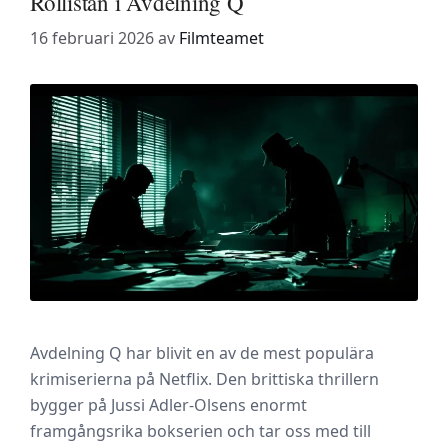
Rollistan i Avdelning Q
16 februari 2026
av
Filmteamet
Avdelning Q har blivit en av de mest populära
krimiserierna på Netflix. Den brittiska thrillern
bygger på Jussi Adler-Olsens enormt
framgångsrika bokserien och tar oss med till