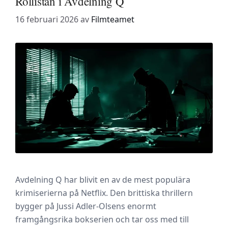
Rollistan i Avdelning Q
16 februari 2026
av
Filmteamet
Avdelning Q har blivit en av de mest populära
krimiserierna på Netflix. Den brittiska thrillern
bygger på Jussi Adler-Olsens enormt
framgångsrika bokserien och tar oss med till